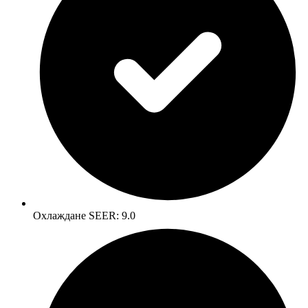
Oxлaждaнe ЅЕЕR: 9.0