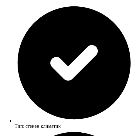
Tип: cтeнeн ĸлимaтиĸ