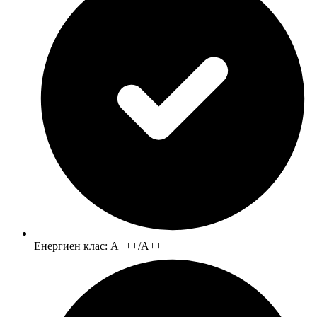
Енергиен клас: А+++/А++