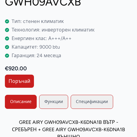
GWH09AVCXB
Tип: cтeнeн ĸлимaтиĸ
Технология: инверторен климатик
Енергиен клас: А+++/А++
Капацитет: 9000 btu
Гаранция: 24 месеца
€920.00
Поръчай
Описание
Функции
Спецификации
GREE AIRY GWH09AVCXB-K6DNA1B ВЪТР -
СРЕБЪРЕН + GREE AIRY GWH09AVCXB-K6DNA1B
ВЪНШНО