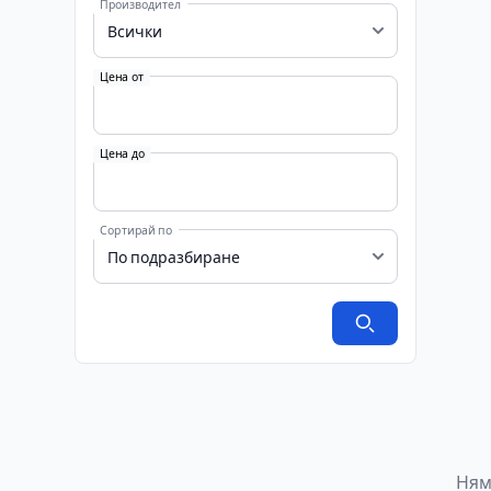
Производител
Цена от
Цена до
Сортирай по
Ням