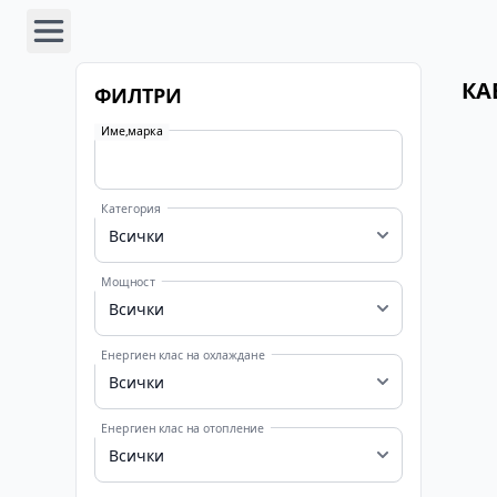
КА
ФИЛТРИ
Име,марка
Категория
Мощност
Енергиен клас на охлаждане
Енергиен клас на отопление