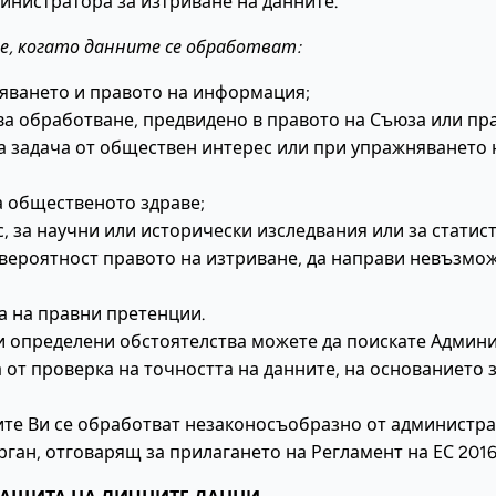
нистратора за изтриване на данните.
те, когато данните се обработват:
зяването и правото на информация;
ва обработване, предвидено в правото на Съюза или пра
а задача от обществен интерес или при упражняването
а общественото здраве;
, за научни или исторически изследвания или за статист
 вероятност правото на изтриване, да направи невъзмо
а на правни претенции.
 определени обстоятелства можете да поискате Админи
 от проверка на точността на данните, на основанието
ните Ви се обработват незаконосъобразно от администра
рган, отговарящ за прилагането на Регламент на ЕС 2016