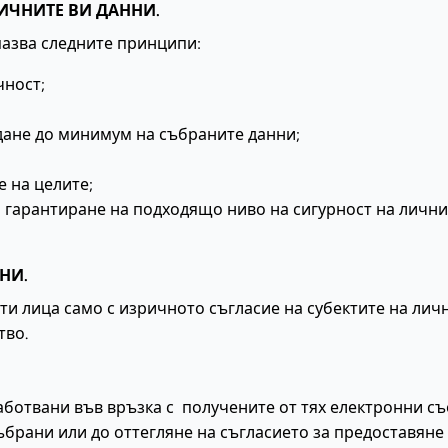
ЛИЧНИТЕ ВИ ДАННИ.
пазва следните принципи:
чност;
дане до минимум на събраните данни;
 на целите;
 гарантиране на подходящо ниво на сигурност на лични
НИ.
ти лица само с изричното съгласие на субектите на личн
тво.
аботвани във връзка с получените от тях електронни с
събрани или до оттегляне на съгласието за предоставяне