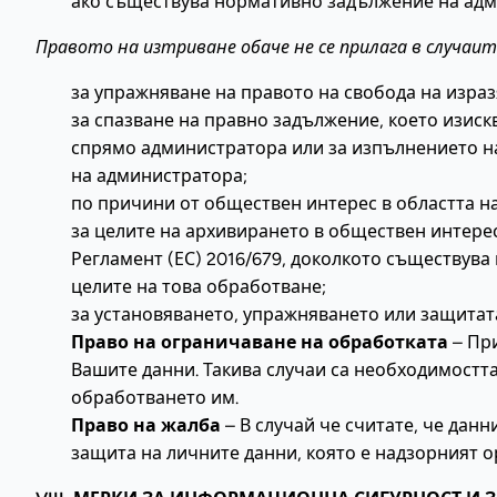
ако съществува нормативно задължение на адми
Правото на изтриване обаче не се прилага в случаи
за упражняване на правото на свобода на изра
за спазване на правно задължение, което изиск
спрямо администратора или за изпълнението н
на администратора;
по причини от обществен интерес в областта н
за целите на архивирането в обществен интерес
Регламент (ЕС) 2016/679, доколкото съществува
целите на това обработване;
за установяването, упражняването или защитат
Право на ограничаване на обработката
– При
Вашите данни. Такива случаи са необходимостта
обработването им.
Право на жалба
– В случай че считате, че дан
защита на личните данни, която е надзорният о