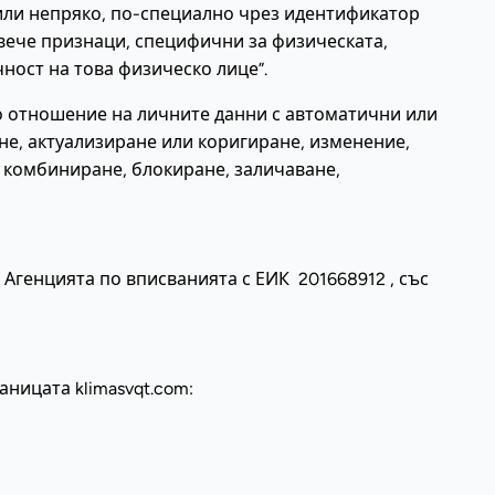
или непряко, по-специално чрез идентификатор
вече признаци, специфични за физическата,
ност на това физическо лице”.
по отношение на личните данни с автоматични или
не, актуализиране или коригиране, изменение,
 комбиниране, блокиране, заличаване,
Агенцията по вписванията с ЕИК 201668912 , със
ницата klimasvqt.com: