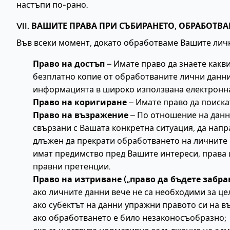
настъпи по-рано.
VII. ВАШИТЕ ПРАВА ПРИ СЪБИРАНЕТО, ОБРАБОТВ
Във всеки момент, докато обработваме Вашите лични
Право на достъп
– Имате право да знаете какв
безплатно копие от обработваните лични данни,
информацията в широко използвана електронн
Право на коригиране
– Имате право да поиска
Право на възражение
– По отношение на данни
свързани с Вашата конкретна ситуация, да нап
длъжен да прекрати обработването на личните 
имат предимство пред Вашите интереси, права и
правни претенции.
Право на изтриване („право да бъдете забра
ако личните данни вече не са необходими за цел
ако субектът на данни упражни правото си на 
ако обработването е било незаконосъобразно;