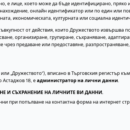
о, е лице, което може да бъде идентифицирано, пряко 
онахождение, онлайн идентификатор или по един или по
ната, икономическата, културната или социална идентич
 съвкупност от действия, които Дружеството извършва 
сване, организиране, групиране, съхраняване, адаптира
е чрез предаване или предоставяне, разпространяване,
ли „Дружеството“), вписано в Търговския регистър към 
о Астаджов 18, е
администратор на лични данни
.
АНЕ И СЪХРАНЕНИЕ НА ЛИЧНИТЕ ВИ ДАННИ.
и при попълване на контактна форма на интернет стра