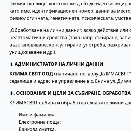
физическо лице, което може да бъде идентифициран
като име, идентификационен номер, данни за мест
физиологичната, генетичната, психическата, умстве
„Обработване на лични данни“: всяко действие или
неавтоматични средства (така напр. събиране, запи
възстановяване, консултиране употреба, разкриван
унищожаване и др.).
II. АДМИНИСТРАТОР НА ЛИЧНИ ДАННИ
КЛИМА СВЯТ ООД
(наричано по-долу „КЛИМАСВЯТ“ и
седалище и адрес на управление в с. Енина ул. Димч
III. ОСНОВАНИЕ И ЦЕЛИ ЗА СЪБИРАНЕ, ОБРАБОТВ
КЛИМАСВЯТ събира и обработва следните лични данн
Име и фамилия;
Електронна поща;
Банкова сметка;