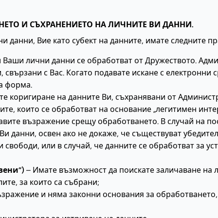
АНЕТО И СЪХРАНЕНИЕТО НА ЛИЧНИТЕ ВИ ДАННИ.
 данни, Вие като субект на данните, имате следните пр
и Ваши лични данни се обработват от Дружеството. Адми
 свързани с Вас. Когато подавате искане с електронни 
а форма.
те коригиране на данните Ви, съхранявани от Админист
те, които се обработват на основание „легитимен интер
равите възражение срещу обработването. В случай на п
Ви данни, освен ако не докаже, че съществуват убедите
 свободи, или в случай, че данните се обработват за у
вени“)
– Имате възможност да поискате заличаване на л
ите, за които са събрани;
възражение и няма законни основания за обработването,