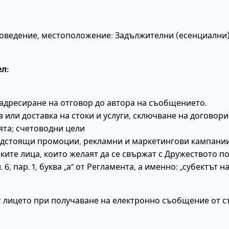
поведение, местоположение: Задължителни (есенциални) 
л:
дресиране на отговор до автора на съобщението.
или доставка на стоки и услуги, сключване на договори 
ята; счетоводни цели
стоящи промоции, рекламни и маркетингови кампании, т
ите лица, които желаят да се свържат с Дружеството п
, пар. 1, буква „а“ от Регламента, а именно: „субектът 
т лицето при получаване на електронно съобщение от с