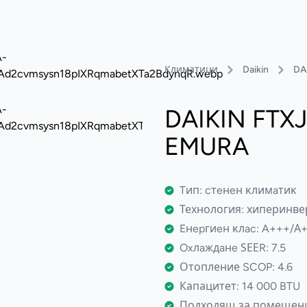
Климатици
Daikin
DA
DAIKIN FTX
EMURA
Tип: cтeнeн ĸлимaтиĸ
Технология: хиперинве
Eнepгиeн ĸлac: A+++/А
Oxлaждaнe ЅЕЕR: 7.5
Отопление SCOP: 4.6
Капацитет: 14 000 BTU
Подходящ за помещения