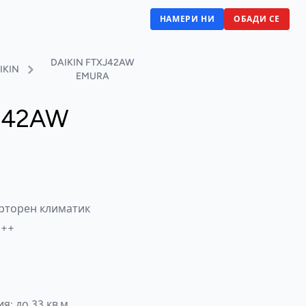
НАМЕРИ НИ
ОБАДИ СЕ
DAIKIN FTXJ42AW
IKIN
EMURA
J42AW
рторен климатик
+++
: до 33 кв.м.