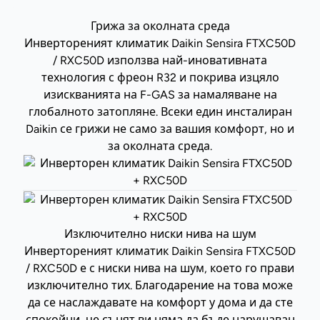
Грижа за околната среда
Инвертореният климатик Daikin Sensira FTXC50D
/ RXC50D използва най-иновативната
технология с фреон R32 и покрива изцяло
изискванията на F-GAS за намаляване на
глобалното затопляне. Всеки един инсталиран
Daikin се грижи не само за вашия комфорт, но и
за околната среда.
Изключително ниски нива на шум
Инвертореният климатик Daikin Sensira FTXC50D
/ RXC50D е с ниски нива на шум, което го прави
изключително тих. Благодарение на това може
да се наслаждавате на комфорт у дома и да сте
спокойни, че сънят ви няма да бъде нарушаван