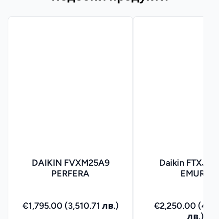
DAIKIN FVXM25A9
Daikin FTXJ2
PERFERA
EMURA
€1,795.00 (3,510.71 лв.)
€2,250.00 (4,4
лв.)