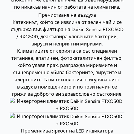
по никакъв начин от работата на климатика.
Пречистване на въздуха
Катехинът, който се извлича от зелен чай и се
съдържа във филтъра на Daikin Sensira FTXC50D
/ RXC50D, деактивира уловените бактерии,
вируси и неприятни миризми.
Климатиците от серията са със специален
титаниев, апатичен, фотокаталитичен филтър,
който улавя прах, разгражда миризмите и
същевременно убива бактериите, вирусите и
алергените. Тази технология осигурява чист
въздух в помещението и по този начин се
грижи за доброто ви здравословно състояние.
Променлива яркост на LED индикатора