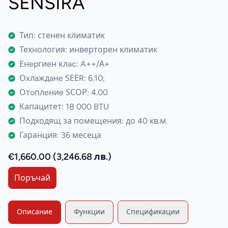
SENSIRA
Тип: стенен климатик
Технология: инверторен климатик
Eнepгиeн ĸлac: A++/А+
Оxлaждaнe ЅЕЕR: 6.10;
Отoплeниe ЅСОР: 4.00
Капацитет: 18 000 BTU
Подходящ за помещения: до 40 кв.м.
Гаранция: 36 месеца
€1,660.00 (3,246.68 лв.)
Поръчай
Описание
Функции
Спецификации