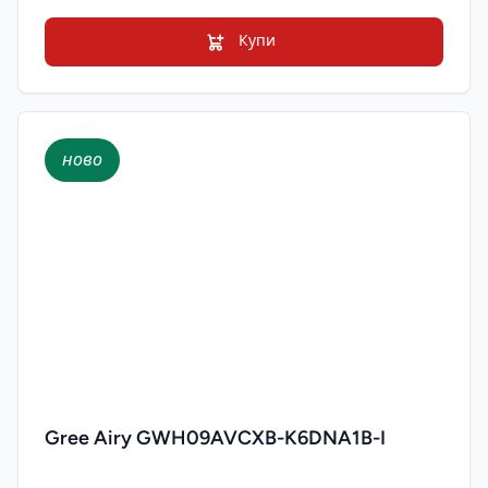
Купи
ново
Gree Airy GWH09AVCXB-K6DNA1B-I